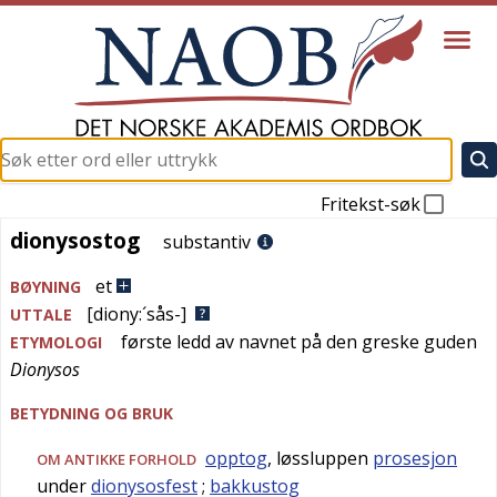
Fritekst-søk
dionysostog
dionysostog
substantiv
et
BØYNING
[diony:´sås-]
UTTALE
første ledd av navnet på den greske guden
ETYMOLOGI
Dionysos
BETYDNING OG BRUK
opptog
, løssluppen
prosesjon
OM ANTIKKE FORHOLD
under
dionysosfest
;
bakkustog