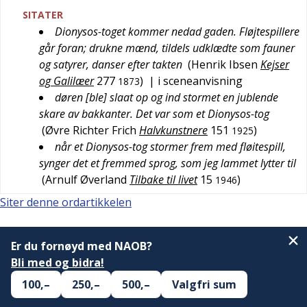
SITATER
Dionysos-toget kommer nedad gaden. Fløjtespillere
går foran; drukne mænd, tildels udklædte som fauner
og satyrer, danser efter takten
(
Henrik Ibsen
Kejser
og Galilæer
277
)
| i sceneanvisning
1873
døren [ble] slaat op og ind stormet en jublende
skare av bakkanter. Det var som et Dionysos-tog
(
Øvre Richter Frich
Halvkunstnere
151
)
1925
når et Dionysos-tog stormer frem med fløitespill,
synger det et fremmed sprog, som jeg lammet lytter til
(
Arnulf Øverland
Tilbake til livet
15
)
1946
Siter denne ordartikkelen
Er du fornøyd med NAOB?
Bli med og bidra!
100,–
250,–
500,–
Valgfri sum