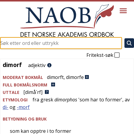
Fritekst-søk
dimorf
dimorf
adjektiv
dimorft
,
dimorfe
MODERAT BOKMÅL
FULL BOKMÅLSNORM
[dimå´rf]
UTTALE
fra
gresk
dimorphos
'
som har to former
', av
ETYMOLOGI
di-
og
-morf
BETYDNING OG BRUK
som kan opptre i to former