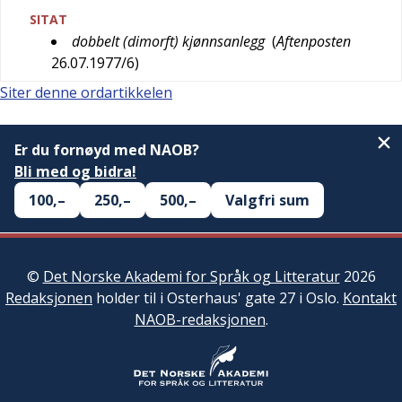
SITAT
dobbelt (dimorft) kjønnsanlegg
(
Aftenposten
26.07.1977/6
)
Siter denne ordartikkelen
Er du fornøyd med NAOB?
Bli med og bidra!
100,–
250,–
500,–
Valgfri sum
©
Det Norske Akademi for Språk og Litteratur
2026
Redaksjonen
holder til i Osterhaus' gate 27 i Oslo.
Kontakt
NAOB-redaksjonen
.