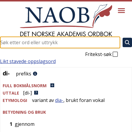
Fritekst-søk
Likt stavede oppslagsord
di-
di-
prefiks
FULL BOKMÅLSNORM
[di-]
UTTALE
variant av
dia-
, brukt foran vokal
ETYMOLOGI
BETYDNING OG BRUK
1
gjennom