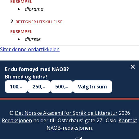
EKSEMPEL
diorama
2
BETEGNER UTSKILLELSE
EKSEMPEL
diurese
Siter denne ordartikkelen
Er du fornøyd med NAOB?
Bli med og bidra!
100,–
250,–
500,–
Valgfri sum
©
Det Norske Akademi for Språk og Litteratur
2026
Redaksjonen
holder til i Osterhaus' gate 27 i Oslo.
Kontakt
NAOB-redaksjonen
.