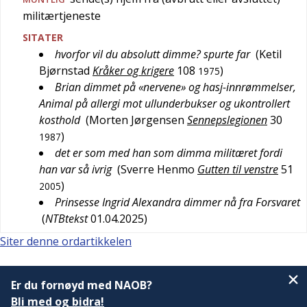
militærtjeneste
SITATER
hvorfor vil du absolutt dimme? spurte far
(
Ketil
Bjørnstad
Kråker og krigere
108
)
1975
Brian dimmet på «nervene» og hasj-innrømmelser,
Animal på allergi mot ullunderbukser og ukontrollert
kosthold
(
Morten Jørgensen
Sennepslegionen
30
)
1987
det er som med han som dimma militæret fordi
han var så ivrig
(
Sverre Henmo
Gutten til venstre
51
)
2005
Prinsesse Ingrid Alexandra dimmer nå fra Forsvaret
(
NTBtekst
01.04.2025
)
Siter denne ordartikkelen
Er du fornøyd med NAOB?
Bli med og bidra!