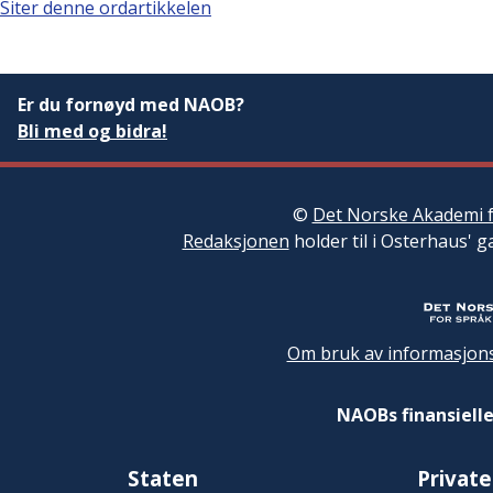
Siter denne ordartikkelen
Er du fornøyd med NAOB?
Bli med og bidra!
©
Det Norske Akademi f
Redaksjonen
holder til i Osterhaus' g
Om bruk av informasjons
NAOBs finansielle
Staten
Private