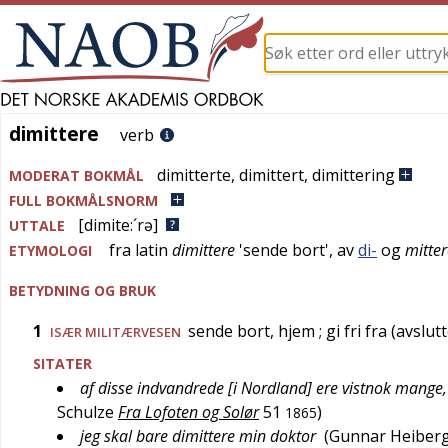
dimittere
dimittere
verb
dimitterte
,
dimittert
,
dimittering
MODERAT BOKMÅL
FULL BOKMÅLSNORM
[dimite:´rə]
UTTALE
fra
latin
dimittere
'
sende bort
', av
di-
og
mitter
ETYMOLOGI
BETYDNING OG BRUK
1
sende bort, hjem
; gi fri fra (avslu
ISÆR
MILITÆRVESEN
SITATER
af disse indvandrede [i Nordland] ere vistnok mange,
Schulze
Fra Lofoten og Solør
51
)
1865
jeg skal bare dimittere min doktor
(
Gunnar Heiber