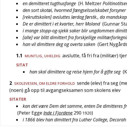
en demitteret tugthusfange
(
H. Meltzer
Politinotitse
den sort skotøi, hvormed fængselsselskabet forsyner 
[rekruttskolen] avsluttes lørdag førstk., da mandskape
De er dimittert i et kvarter, herr Moland
(
Gunnar St
i mange stopp-og-sjekk saker blir ungdommen dimitt
[alle] var blitt dimittert fra forskjellige militærforlegn
han vil dimittere deg og overta saken
(
Gert Nygård
1.1
avslutte, få fri fra (militær) tje
MUNTLIG
,
UHELDIG
SITAT
han skal dimittere og reise hjem for å gifte seg
(
K
2
sende (elev) fra seg (m
SKOLEVESEN
, OM ELDRE FORHOLD
(noen) gå opp til avgangseksamen som skolens elev
SITATER
kan det være Dem det samme, enten De dimitteres fra
(
Peter Egge
Inde i Fjordene
290
)
1920
i 1866 blev han dimittert fra Luther College, Decorah