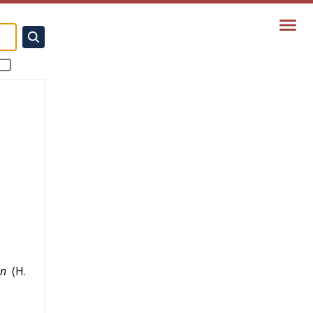
en
(
H.