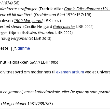
r (1874)
56
)
dimitterte straffanger
(
Fredrik Viller
Gamle Friks diamant (191
ne vil bli dimittert
(
Fredriksstad Blad
1930/157/1/6
)
aalesen
1900 Morgenrød
LBK
)
1997
ert på stedet
(
Cecilie Høigård
Gategallerier
LBK
)
2002
inger
(
Bjørn Bottolvs
Granaten
LBK
)
2009
shaug
Pergamentet
LBK
)
2013
neste
| jf.
dimme
nut Faldbakken
Glahn
LBK
)
1985
ed vitnesbyrd om modenhet) til
examen artium
ved et univer
 en gammel, anset kathedralskole, eller De gaar op som privati
(
Morgenbladet
1931/239/5/3
)