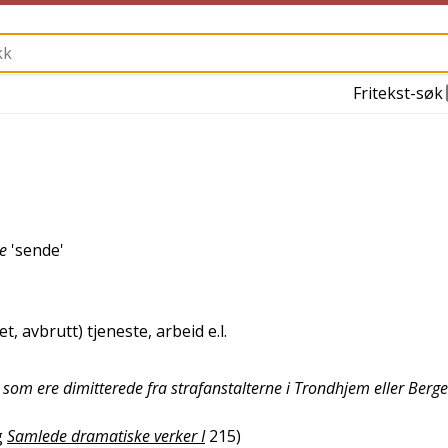
Fritekst-søk
e
'
sende
'
ttet, avbrutt) tjeneste, arbeid e.l.
 som ere dimitterede fra strafanstalterne i Trondhjem eller Berg
g
Samlede dramatiske verker I
215
)