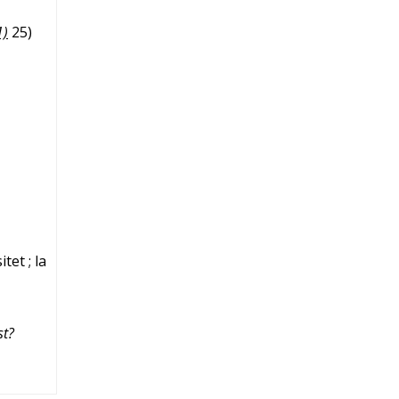
1)
25
)
sitet
; la
st?