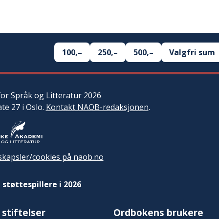
100,–
250,–
500,–
Valgfri sum
or Språk og Litteratur
2026
ate 27 i Oslo.
Kontakt NAOB-redaksjonen
.
kapsler/cookies på naob.no
 støttespillere i 2026
 stiftelser
Ordbokens brukere