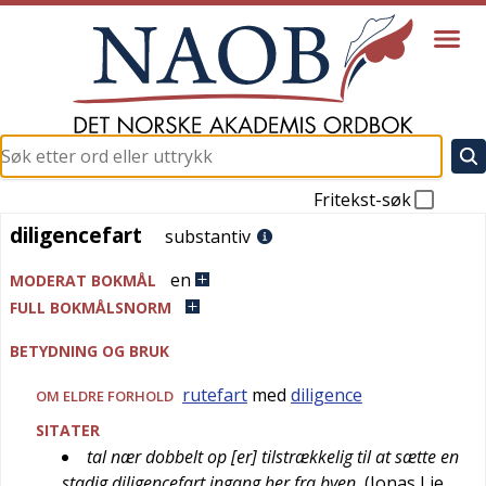
Fritekst-søk
diligencefart
diligencefart
substantiv
en
MODERAT BOKMÅL
FULL BOKMÅLSNORM
BETYDNING OG BRUK
rutefart
med
diligence
OM ELDRE FORHOLD
SITATER
tal nær dobbelt op [er] tilstrækkelig til at sætte en
stadig diligencefart ingang her fra byen
(
Jonas Lie