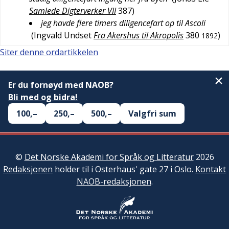
Samlede Digterverker VII
387
)
jeg havde flere timers diligencefart op til Ascoli
(
Ingvald Undset
Fra Akershus til Akropolis
380
)
1892
Siter denne ordartikkelen
Er du fornøyd med NAOB?
Bli med og bidra!
100,–
250,–
500,–
Valgfri sum
©
Det Norske Akademi for Språk og Litteratur
2026
Redaksjonen
holder til i Osterhaus' gate 27 i Oslo.
Kontakt
NAOB-redaksjonen
.