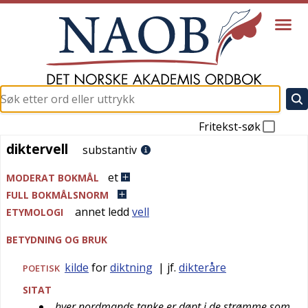
Fritekst-søk
diktervell
diktervell
substantiv
et
MODERAT BOKMÅL
FULL BOKMÅLSNORM
annet ledd
vell
ETYMOLOGI
BETYDNING OG BRUK
kilde
for
diktning
| jf.
dikteråre
POETISK
SITAT
hver nordmands tanke er døpt i de strømme som