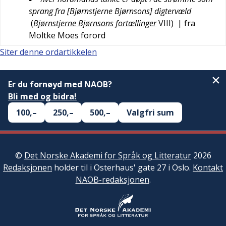
sprang fra [Bjørnstjerne Bjørnsons] digtervæld
(
Bjørnstjerne Bjørnsons fortællinger
VIII
)
| fra
Moltke Moes forord
Siter denne ordartikkelen
Er du fornøyd med NAOB?
Bli med og bidra!
100,–
250,–
500,–
Valgfri sum
©
Det Norske Akademi for Språk og Litteratur
2026
Redaksjonen
holder til i Osterhaus' gate 27 i Oslo.
Kontakt
NAOB-redaksjonen
.