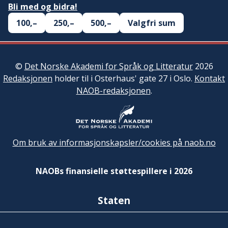
Bli med og bidra!
100,–
250,–
500,–
Valgfri sum
©
Det Norske Akademi for Språk og Litteratur
2026
Redaksjonen
holder til i Osterhaus' gate 27 i Oslo.
Kontakt
NAOB-redaksjonen
.
Om bruk av informasjonskapsler/cookies på naob.no
NAOBs finansielle støttespillere i 2026
Staten