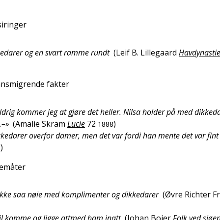
siringer
kkedarer og en svart ramme rundt
(
Leif B. Lillegaard
Havdynastie
innsmigrende fakter
aldrig kommer jeg at gjøre det heller. Nilsa holder på med dikkeda
.–»
(
Amalie Skram
Lucie
72
)
1888
ikkedarer overfor damer, men det var fordi han mente det var fint
)
6
alemåter
ikke saa nøie med komplimenter og dikkedarer
(
Øvre Richter Fr
il komme og ligge attmed ham inatt
(
Johan Bojer
Folk ved sjøe