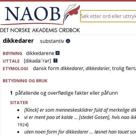
dikkedarer
dikkedarer
substantiv
dikkedarene
BØYNING
[dikəda:´rər]
UTTALE
dansk
form
dikkedarer
,
dikkedarier
, trolig fler
ETYMOLOGI
BETYDNING OG BRUK
1
påfallende og overflødige fakter eller påfunn
SITATER
[Kinck] er som menneskeskildrer fuld af merkelige d
vi er ment paa at kalde … [stedet Gosen], hvis naa ik
)
1924
uten noen form for dikkedarer … løsnet han tauet so