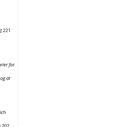
t
221
rier for
 og at
ich
n
202