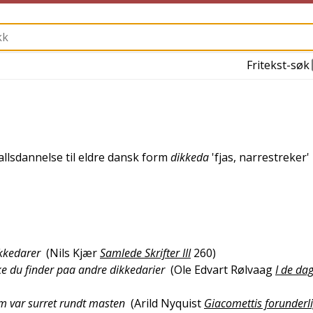
Fritekst-søk
tallsdannelse til
eldre dansk
form
dikkeda
'
fjas, narrestreker
'
ikkedarer
(
Nils Kjær
Samlede Skrifter III
260
)
ke du finder paa andre dikkedarier
(
Ole Edvart Rølvaag
I de da
m var surret rundt masten
(
Arild Nyquist
Giacomettis forunderli