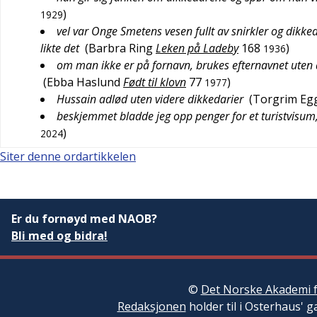
)
1929
vel var Onge Smetens vesen fullt av snirkler og dikke
likte det
(
Barbra Ring
Leken på Ladeby
168
)
1936
om man ikke er på fornavn, brukes efternavnet uten di
(
Ebba Haslund
Født til klovn
77
)
1977
Hussain adlød uten videre dikkedarier
(
Torgrim Eg
beskjemmet bladde jeg opp penger for et turistvisum,
)
2024
Siter denne ordartikkelen
Er du fornøyd med NAOB?
Bli med og bidra!
©
Det Norske Akademi f
Redaksjonen
holder til i Osterhaus' g