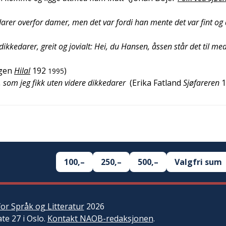
darer overfor damer, men det var fordi han mente det var fint og 
kkedarer, greit og jovialt: Hei, du Hansen, åssen står det til me
gen
Hilal
192
)
1995
 som jeg fikk uten videre dikkedarer
(
Erika Fatland
Sjøfareren
1
100,–
250,–
500,–
Valgfri sum
or Språk og Litteratur
2026
ate 27 i Oslo.
Kontakt NAOB-redaksjonen
.