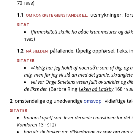
70
)
1988
1.1
utsmykninger
; for
OM KONKRETE GJENSTANDER E.L.
SITAT
[firmaskiltet] skulle ha både krummelurer og di
)
1985
1.2
påfallende, tåpelig oppførsel, f.eks. 
NÅ SJELDEN
SITATER
«Aldrig har jeg holdt af noen så’n som af dig, og 
mig, men før jeg vil slå an med det gamle, skranglete
vel var Onge Smetens vesen fullt av snirkler og d
de likte det
(
Barbra Ring
Leken på Ladeby
168
193
2
omstendelige og unødvendige
omsvøp
; vidløftige t
SITATER
[mannskapet] som lever dernede i maskinen tar det 
Kondoren
13
)
1912
han gir sig fanken om dikkedarene og spør om hun v