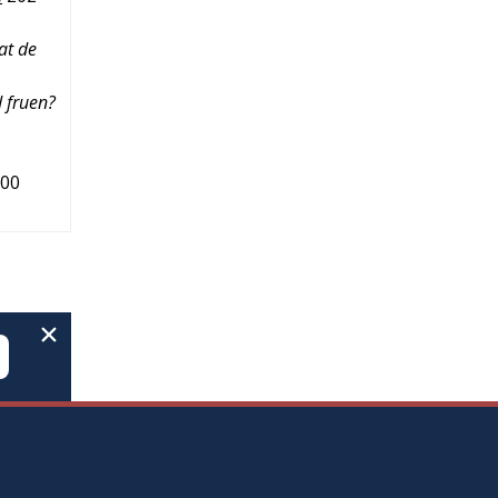
at de
d fruen?
00