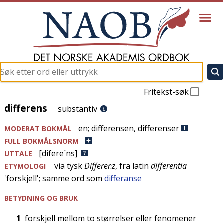
Fritekst-søk
differens
differens
substantiv
en
;
differensen
,
differenser
MODERAT BOKMÅL
FULL BOKMÅLSNORM
[difere´ns]
UTTALE
via
tysk
Differenz
, fra
latin
differentia
ETYMOLOGI
'
forskjell
'; samme ord som
differanse
BETYDNING OG BRUK
1
forskjell mellom to størrelser eller fenomener