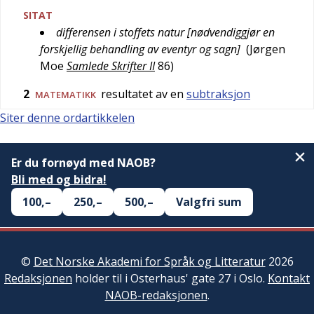
SITAT
differensen i stoffets natur [nødvendiggjør en
forskjellig behandling av eventyr og sagn]
(
Jørgen
Moe
Samlede Skrifter II
86
)
2
resultatet av en
subtraksjon
MATEMATIKK
Siter denne ordartikkelen
Er du fornøyd med NAOB?
Bli med og bidra!
100,–
250,–
500,–
Valgfri sum
©
Det Norske Akademi for Språk og Litteratur
2026
Redaksjonen
holder til i Osterhaus' gate 27 i Oslo.
Kontakt
NAOB-redaksjonen
.