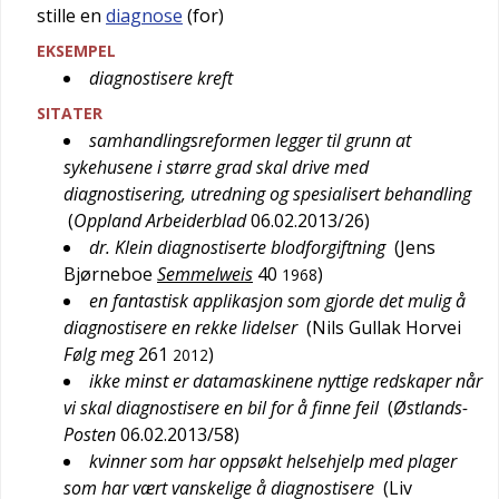
stille en
diagnose
(for)
EKSEMPEL
diagnostisere kreft
SITATER
samhandlingsreformen legger til grunn at
sykehusene i større grad skal drive med
diagnostisering, utredning og spesialisert behandling
(
Oppland Arbeiderblad
06.02.2013/26
)
dr. Klein diagnostiserte blodforgiftning
(
Jens
Bjørneboe
Semmelweis
40
)
1968
en fantastisk applikasjon som gjorde det mulig å
diagnostisere en rekke lidelser
(
Nils Gullak Horvei
Følg meg
261
)
2012
ikke minst er datamaskinene nyttige redskaper når
vi skal diagnostisere en bil for å finne feil
(
Østlands-
Posten
06.02.2013/58
)
kvinner som har oppsøkt helsehjelp med plager
som har vært vanskelige å diagnostisere
(
Liv