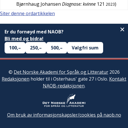
Bjørnhaug Johansen
Diagnose: kvinne
121
)
2023
Siter denne ordartikkelen
Er du fornøyd med NAOB?
Bli med og bidra!
100,–
250,–
500,–
Valgfri sum
©
Det Norske Akademi for Språk og Litteratur
2026
Redaksjonen
holder til i Osterhaus' gate 27 i Oslo.
Kontakt
NAOB-redaksjonen
.
Om bruk av informasjonskapsler/cookies på naob.no