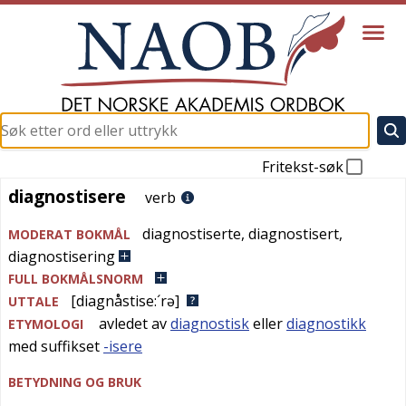
Fritekst-søk
diagnostisere
diagnostisere
verb
diagnostiserte
,
diagnostisert
,
MODERAT BOKMÅL
diagnostisering
FULL BOKMÅLSNORM
[diagnåstise:´rə]
UTTALE
avledet av
diagnostisk
eller
diagnostikk
ETYMOLOGI
med suffikset
-isere
BETYDNING OG BRUK