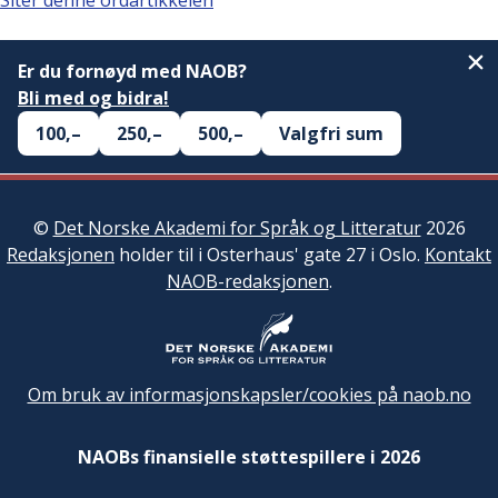
Siter denne ordartikkelen
Er du fornøyd med NAOB?
Bli med og bidra!
100,–
250,–
500,–
Valgfri sum
©
Det Norske Akademi for Språk og Litteratur
2026
Redaksjonen
holder til i Osterhaus' gate 27 i Oslo.
Kontakt
NAOB-redaksjonen
.
Om bruk av informasjonskapsler/cookies på naob.no
NAOBs finansielle støttespillere i 2026