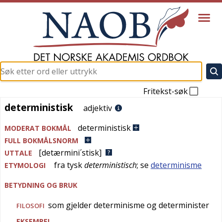
Fritekst-søk
deterministisk
deterministisk
adjektiv
deterministisk
MODERAT BOKMÅL
FULL BOKMÅLSNORM
[detærmini´stisk]
UTTALE
fra
tysk
deterministisch
; se
determinisme
ETYMOLOGI
BETYDNING OG BRUK
som gjelder determinisme og determinister
FILOSOFI
EKSEMPEL