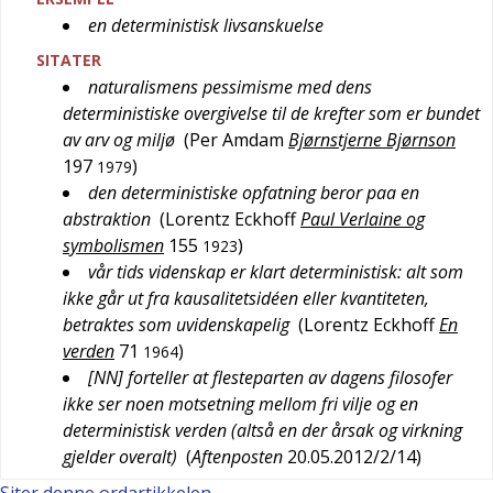
en deterministisk livsanskuelse
SITATER
naturalismens pessimisme med dens
deterministiske overgivelse til de krefter som er bundet
av arv og miljø
(
Per Amdam
Bjørnstjerne Bjørnson
197
)
1979
den deterministiske opfatning beror paa en
abstraktion
(
Lorentz Eckhoff
Paul Verlaine og
symbolismen
155
)
1923
vår tids videnskap er klart deterministisk: alt som
ikke går ut fra kausalitetsidéen eller kvantiteten,
betraktes som uvidenskapelig
(
Lorentz Eckhoff
En
verden
71
)
1964
[NN] forteller at flesteparten av dagens filosofer
ikke ser noen motsetning mellom fri vilje og en
deterministisk verden (altså en der årsak og virkning
gjelder overalt)
(
Aftenposten
20.05.2012/2/14
)