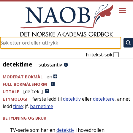
Fritekst-søk
detektime
detektime
substantiv
en
MODERAT BOKMÅL
FULL BOKMÅLSNORM
[de´t:ek-]
UTTALE
første ledd til
detektiv
eller
detektere
, annet
ETYMOLOGI
ledd
time
; jf.
barnetime
BETYDNING OG BRUK
TV-serie som har en
detektiv
i hovedrollen