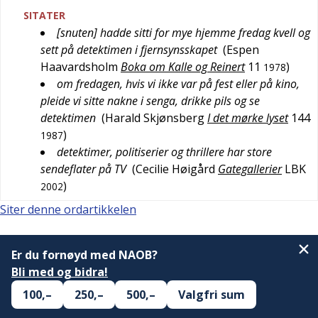
SITATER
[snuten] hadde sitti for mye hjemme fredag kvell og
sett på detektimen i fjernsynsskapet
(
Espen
Haavardsholm
Boka om Kalle og Reinert
11
)
1978
om fredagen, hvis vi ikke var på fest eller på kino,
pleide vi sitte nakne i senga, drikke pils og se
detektimen
(
Harald Skjønsberg
I det mørke lyset
144
)
1987
detektimer, politiserier og thrillere har store
sendeflater på TV
(
Cecilie Høigård
Gategallerier
LBK
)
2002
Siter denne ordartikkelen
Er du fornøyd med NAOB?
Bli med og bidra!
100,–
250,–
500,–
Valgfri sum