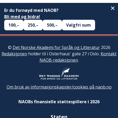
Er du fornøyd med NAOB?
Bli med og bidra!
100,–
250,–
500,–
Valgfri sum
©
Det Norske Akademi for Språk og Litteratur
2026
Redaksjonen
holder til i Osterhaus' gate 27 i Oslo.
Kontakt
NAOB-redaksjonen
.
Om bruk av informasjonskapsler/cookies på naob.no
NAOBs finansielle støttespillere i 2026
Staten