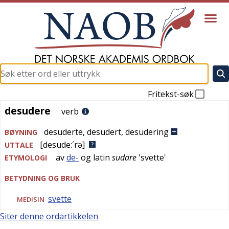
Fritekst-søk
desudere
desudere
verb
desuderte
,
desudert
,
desudering
BØYNING
[desude:´rə]
UTTALE
av
de-
og
latin
sudare
'
svette
'
ETYMOLOGI
BETYDNING OG BRUK
svette
MEDISIN
Siter denne ordartikkelen