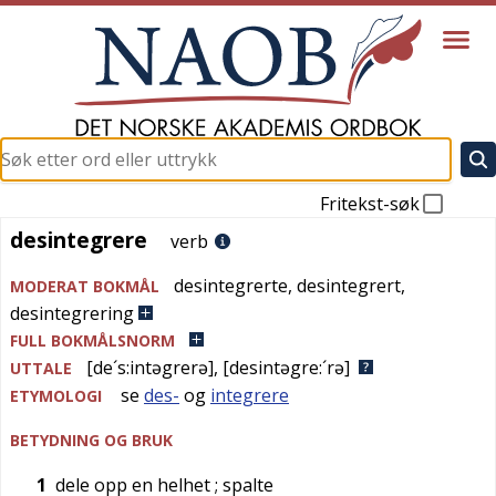
Fritekst-søk
desintegrere
desintegrere
verb
desintegrerte
,
desintegrert
,
MODERAT BOKMÅL
desintegrering
FULL BOKMÅLSNORM
[de´s:intəgrerə]
,
[desintəgre:´rə]
UTTALE
se
des-
og
integrere
ETYMOLOGI
BETYDNING OG BRUK
1
dele opp en helhet
; spalte