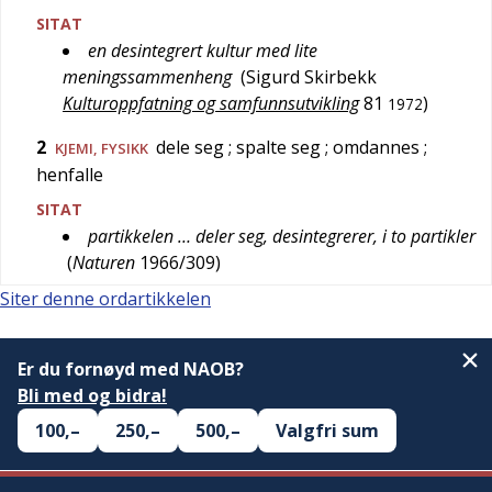
SITAT
en desintegrert kultur med lite
meningssammenheng
(
Sigurd Skirbekk
Kulturoppfatning og samfunnsutvikling
81
)
1972
2
dele seg
; spalte seg
; omdannes
;
KJEMI
,
FYSIKK
henfalle
SITAT
partikkelen … deler seg, desintegrerer, i to partikler
(
Naturen
1966/309
)
Siter denne ordartikkelen
Er du fornøyd med NAOB?
Bli med og bidra!
100,–
250,–
500,–
Valgfri sum