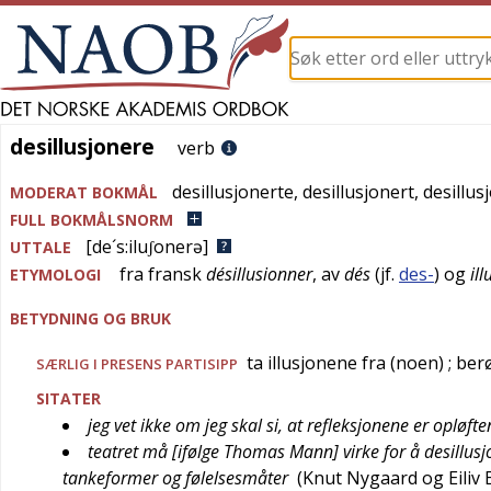
desillusjonere
desillusjonere
verb
desillusjonerte
,
desillusjonert
,
desillus
MODERAT BOKMÅL
FULL BOKMÅLSNORM
[de´s:iluʃonerə]
UTTALE
fra
fransk
désillusionner
, av
dés
(jf.
des-
) og
il
ETYMOLOGI
BETYDNING OG BRUK
ta illusjonene fra (noen)
; ber
SÆRLIG I PRESENS PARTISIPP
SITATER
jeg vet ikke om jeg skal si, at refleksjonene er opløft
teatret må [ifølge Thomas Mann] virke for å desillusj
tankeformer og følelsesmåter
(
Knut Nygaard og Eiliv 