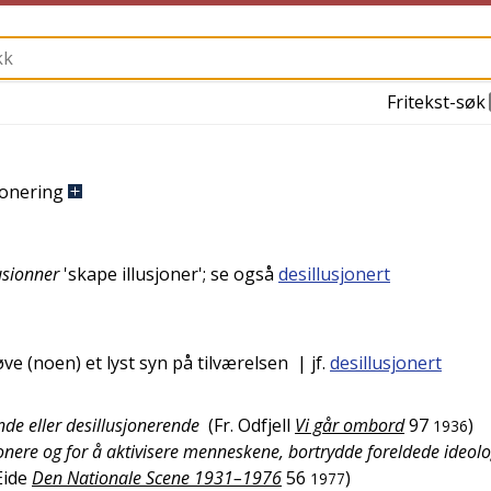
Fritekst-søk
jonering
lusionner
'
skape illusjoner
'; se også
desillusjonert
øve (noen) et lyst syn på tilværelsen
| jf.
desillusjonert
ende eller desillusjonerende
(
Fr. Odfjell
Vi går ombord
97
)
1936
onere og for å aktivisere menneskene, bortrydde foreldede ideolo
Eide
Den Nationale Scene 1931–1976
56
)
1977