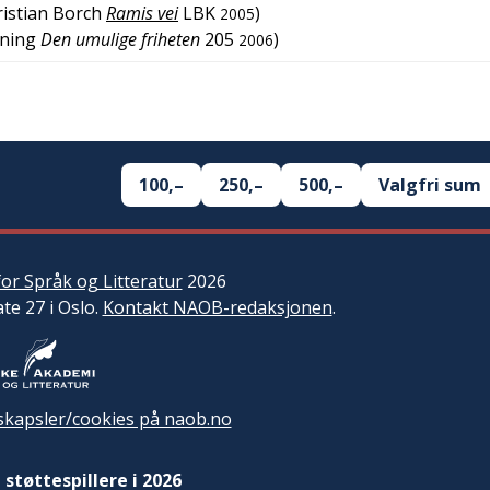
istian Borch
Ramis vei
LBK
)
2005
ning
Den umulige friheten
205
)
2006
100,–
250,–
500,–
Valgfri sum
or Språk og Litteratur
2026
ate 27 i Oslo.
Kontakt NAOB-redaksjonen
.
kapsler/cookies på naob.no
 støttespillere i 2026