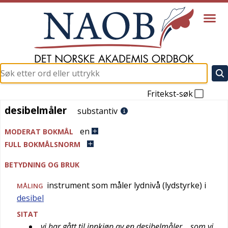
Fritekst-søk
desibelmåler
desibelmåler
substantiv
en
MODERAT BOKMÅL
FULL BOKMÅLSNORM
BETYDNING OG BRUK
instrument som måler lydnivå (lydstyrke) i
MÅLING
desibel
SITAT
vi har gått til innkjøp av en desibelmåler… som vi