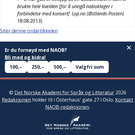
brukte hele kvelden [for å unngå naboklager i
forbindelse med konsert]
(
op.no (Østlands-Posten)
18.08.2013
)
Siter denne ordartikkelen
Er du fornøyd med NAOB?
Bli med og bidra!
100,–
250,–
500,–
Valgfri sum
©
Det Norske Akademi for Språk og Litteratur
2026
Redaksjonen
holder til i Osterhaus' gate 27 i Oslo.
Kontakt
NAOB-redaksjonen
.