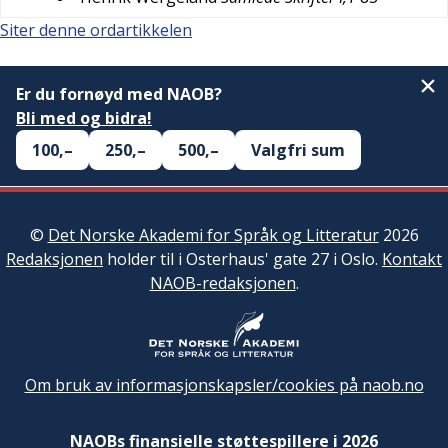
Siter denne ordartikkelen
Er du fornøyd med NAOB?
Bli med og bidra!
100,–
250,–
500,–
Valgfri sum
©
Det Norske Akademi for Språk og Litteratur
2026
Redaksjonen
holder til i Osterhaus' gate 27 i Oslo.
Kontakt
NAOB-redaksjonen
.
Om bruk av informasjonskapsler/cookies på naob.no
NAOBs finansielle støttespillere i 2026