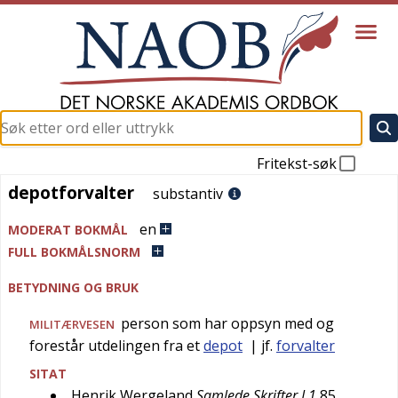
Fritekst-søk
depotforvalter
depotforvalter
substantiv
en
MODERAT BOKMÅL
FULL BOKMÅLSNORM
BETYDNING OG BRUK
person som har oppsyn med og
MILITÆRVESEN
forestår utdelingen fra et
depot
| jf.
forvalter
SITAT
Henrik Wergeland
Samlede Skrifter I,1
85