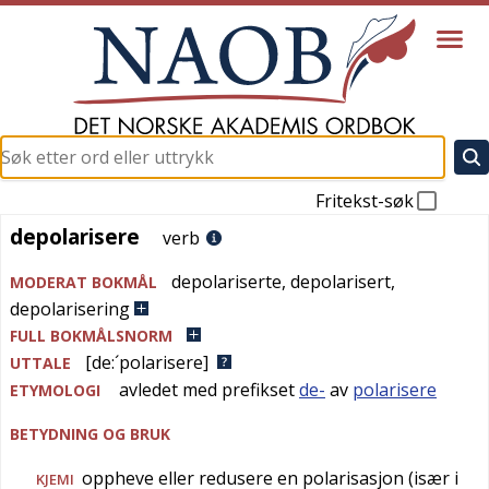
Fritekst-søk
depolarisere
depolarisere
verb
depolariserte
,
depolarisert
,
MODERAT BOKMÅL
depolarisering
FULL BOKMÅLSNORM
[de:´polarisere]
UTTALE
avledet med prefikset
de-
av
polarisere
ETYMOLOGI
BETYDNING OG BRUK
oppheve eller redusere en polarisasjon (især i
KJEMI