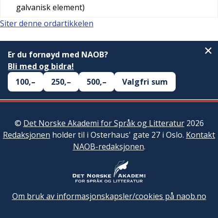
galvanisk element)
Siter denne ordartikkelen
Er du fornøyd med NAOB?
Bli med og bidra!
100,–
250,–
500,–
Valgfri sum
©
Det Norske Akademi for Språk og Litteratur
2026
Redaksjonen
holder til i Osterhaus' gate 27 i Oslo.
Kontakt
NAOB-redaksjonen
.
Om bruk av informasjonskapsler/cookies på naob.no