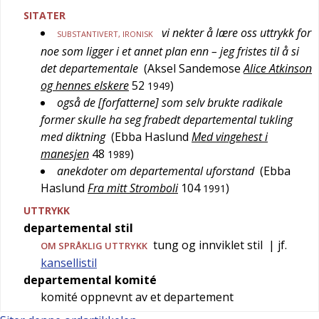
SITATER
vi nekter å lære oss uttrykk for
SUBSTANTIVERT
,
IRONISK
noe som ligger i et annet plan enn – jeg fristes til å si
det departementale
(
Aksel Sandemose
Alice Atkinson
og hennes elskere
52
)
1949
også de [forfatterne] som selv brukte radikale
former skulle ha seg frabedt departemental tukling
med diktning
(
Ebba Haslund
Med vingehest i
manesjen
48
)
1989
anekdoter om departemental uforstand
(
Ebba
Haslund
Fra mitt Stromboli
104
)
1991
UTTRYKK
departemental stil
tung og innviklet stil
| jf.
OM SPRÅKLIG UTTRYKK
kansellistil
departemental komité
komité oppnevnt av et departement