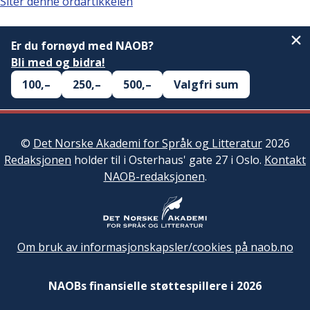
Siter denne ordartikkelen
Er du fornøyd med NAOB?
Bli med og bidra!
100,–
250,–
500,–
Valgfri sum
©
Det Norske Akademi for Språk og Litteratur
2026
Redaksjonen
holder til i Osterhaus' gate 27 i Oslo.
Kontakt
NAOB-redaksjonen
.
Om bruk av informasjonskapsler/cookies på naob.no
NAOBs finansielle støttespillere i 2026