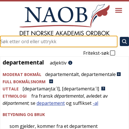
Fritekst-søk
departemental
departemental
adjektiv
departementalt
,
departementale
MODERAT BOKMÅL
FULL BOKMÅLSNORM
[departəmaŋta:´l]
,
[departəmenta:´l]
UTTALE
fra
fransk
départemental
, avledet av
ETYMOLOGI
département
; se
departement
og suffikset
-al
BETYDNING OG BRUK
som gjelder, kommer fra et departement