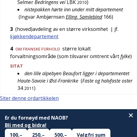
Selmer
Bedringens vei
LBK
)
2010
nistepakken hørte inn under mitt departement
(
Ingvar Ambjørnsen
Elling. Samlebind
166
)
3
(hoved)avdeling av en større virksomhet
| jf.
kjøkkendepartement
4
større lokalt
OM FRANSKE FORHOLD
forvaltningsområde (som tilsvarer omtrent vårt
fylke
)
SITAT
den lille alpebyen Beaufort ligger i departementet
Haute-Savoie i Øst-Frankrike
(
Faste og halvfaste oster
34
)
2011
Siter denne ordartikkelen
Er du fornøyd med NAOB?
Bli med og bidra!
100,–
250,–
500,–
Valgfri sum