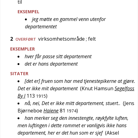
til
EKSEMPEL
jeg møtte en gammel venn utenfor
departementet
2
virksomhetsområde
; felt
OVERFØRT
EKSEMPLER
hver får passe sitt departement
det er hans departement
SITATER
[det er] fruen som har med tjenestepikerne at gjøre.
Det er ikke mit departement
(
Knut Hamsun
Segelfoss
By I
113
)
1915
nå, nei, Det er ikke mitt departement, stuert..
(
Jens
Bjørneboe
Haiene
81
)
1974
han merker seg den innestengte, røykfylte luften,
men luftingen i dette rommet er vanligvis ikke hans
departement, her er det hun som er sjef
(
Aksel