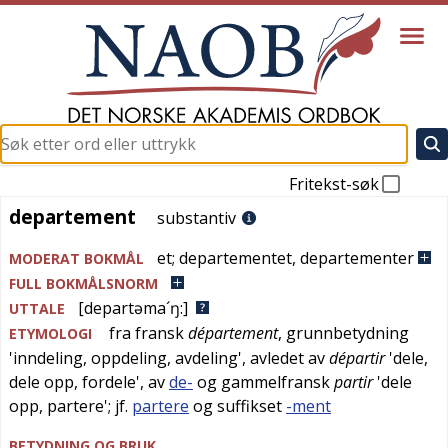
Fritekst-søk
departement
departement
substantiv
et
;
departementet
,
departementer
MODERAT BOKMÅL
FULL BOKMÅLSNORM
[departəma´ŋ:]
UTTALE
fra
fransk
département
, grunnbetydning
ETYMOLOGI
'
inndeling, oppdeling, avdeling
', avledet av
départir
'
dele,
dele opp, fordele
', av
de-
og
gammelfransk
partir
'
dele
opp, partere
'; jf.
partere
og suffikset
-ment
BETYDNING OG BRUK