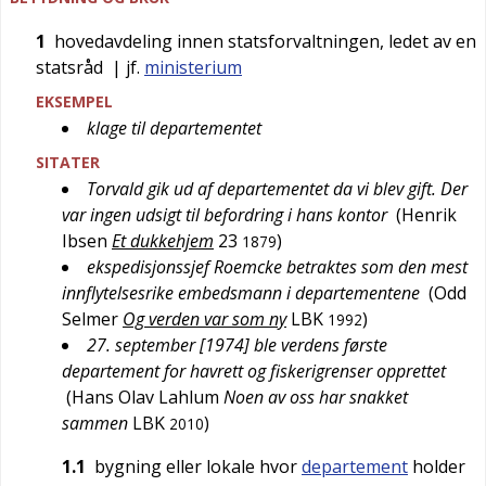
1
hovedavdeling innen statsforvaltningen, ledet av en
statsråd
| jf.
ministerium
EKSEMPEL
klage til departementet
SITATER
Torvald gik ud af departementet da vi blev gift. Der
var ingen udsigt til befordring i hans kontor
(
Henrik
Ibsen
Et dukkehjem
23
)
1879
ekspedisjonssjef Roemcke betraktes som den mest
innflytelsesrike embedsmann i departementene
(
Odd
Selmer
Og verden var som ny
LBK
)
1992
27. september [1974] ble verdens første
departement for havrett og fiskerigrenser opprettet
(
Hans Olav Lahlum
Noen av oss har snakket
sammen
LBK
)
2010
1.1
bygning eller lokale hvor
departement
holder