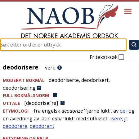
Fritekst-søk
deodorisere
deodorisere
verb
deodoriserte
,
deodorisert
,
MODERAT BOKMÅL
deodorisering
FULL BOKMÅLSNORM
[deodorise:´rə]
UTTALE
fra
engelsk
deodorize
'
fjerne lukt
', av
de-
og
ETYMOLOGI
en avledning av
latin
odor
'
lukt
' med suffikset
-isere
; jf.
deodorere
,
deodorant
BETYDNING OG BRUK