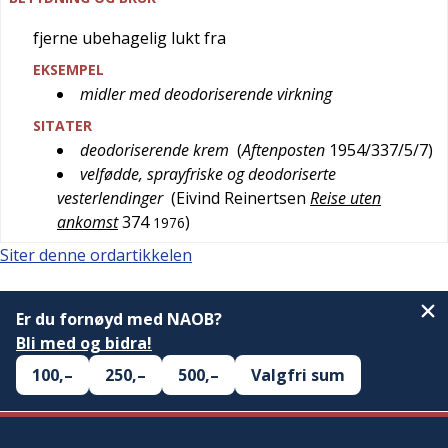
fjerne ubehagelig lukt fra
EKSEMPEL
midler med deodoriserende virkning
SITATER
deodoriserende krem
(
Aftenposten
1954/337/5/7
)
velfødde, sprayfriske og deodoriserte
vesterlendinger
(
Eivind Reinertsen
Reise uten
ankomst
374
)
1976
Siter denne ordartikkelen
Er du fornøyd med NAOB?
Bli med og bidra!
100,–
250,–
500,–
Valgfri sum