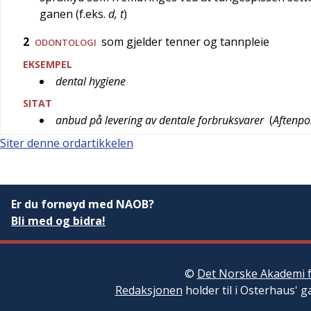
ganen (f.eks.
d, t
)
2
som gjelder tenner og tannpleie
ODONTOLOGI
EKSEMPEL
dental hygiene
SITAT
anbud på levering av dentale forbruksvarer
(
Aftenpo
Siter denne ordartikkelen
Er du fornøyd med NAOB?
Bli med og bidra!
©
Det Norske Akademi f
Redaksjonen
holder til i Osterhaus' g