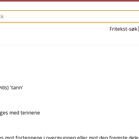
Fritekst-søk
ntis
) '
tann
'
nges med tennene
es mot fortennene i overmunnen eller mot den fremste dele