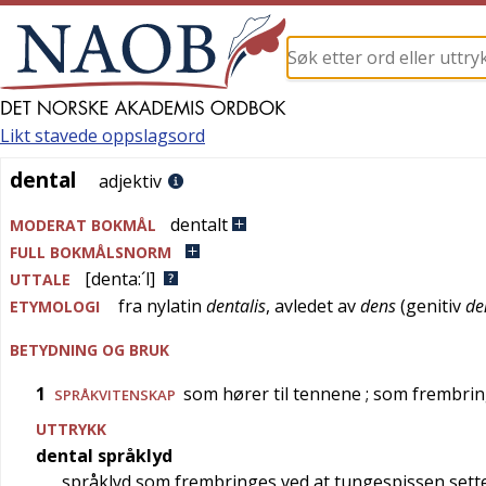
Likt stavede oppslagsord
dental
dental
adjektiv
dentalt
MODERAT BOKMÅL
FULL BOKMÅLSNORM
[denta:´l]
UTTALE
fra
nylatin
dentalis
, avledet av
dens
(genitiv
de
ETYMOLOGI
BETYDNING OG BRUK
1
som hører til tennene
; som frembri
SPRÅKVITENSKAP
UTTRYKK
dental språklyd
språklyd som frembringes ved at tungespissen sett