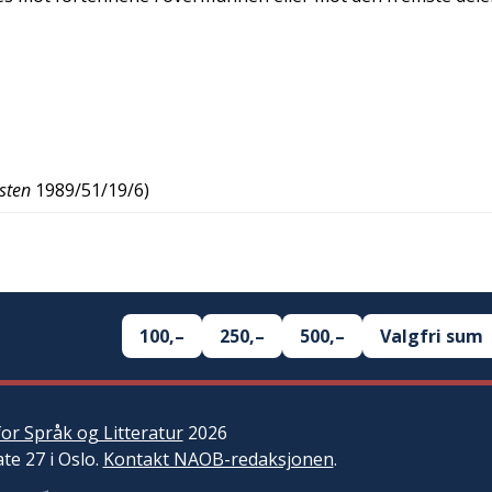
sten
1989/51/19/6
)
100,–
250,–
500,–
Valgfri sum
or Språk og Litteratur
2026
ate 27 i Oslo.
Kontakt NAOB-redaksjonen
.