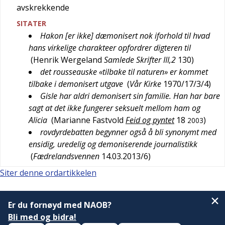
avskrekkende
SITATER
Hakon [er ikke] dæmonisert nok iforhold til hvad
hans virkelige charakteer opfordrer digteren til
(
Henrik Wergeland
Samlede Skrifter III,2
130
)
det rousseauske «tilbake til naturen» er kommet
tilbake i demonisert utgave
(
Vår Kirke
1970/17/3/4
)
Gisle har aldri demonisert sin familie. Han har bare
sagt at det ikke fungerer seksuelt mellom ham og
Alicia
(
Marianne Fastvold
Feid og pyntet
18
)
2003
rovdyrdebatten begynner også å bli synonymt med
ensidig, uredelig og demoniserende journalistikk
(
Fædrelandsvennen
14.03.2013/6
)
Siter denne ordartikkelen
Er du fornøyd med NAOB?
Bli med og bidra!