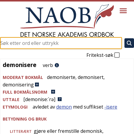
Fritekst-søk
demonisere
demonisere
verb
demoniserte
,
demonisert
,
MODERAT BOKMÅL
demonisering
FULL BOKMÅLSNORM
[demonise:´rə]
UTTALE
avledet av
demon
med suffikset
-isere
ETYMOLOGI
BETYDNING OG BRUK
gjøre eller fremstille demonisk,
LITTERÆRT