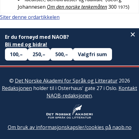
Johannesen
Om den norske tenkemåten
300
)
1975
Siter denne ordartikkelen
Er du fornøyd med NAOB?
Bli med og bidra!
100,–
250,–
500,–
Valgfri sum
©
Det Norske Akademi for Språk og Litteratur
2026
Redaksjonen
holder til i Osterhaus' gate 27 i Oslo.
Kontakt
NAOB-redaksjonen
.
Om bruk av informasjonskapsler/cookies på naob.no