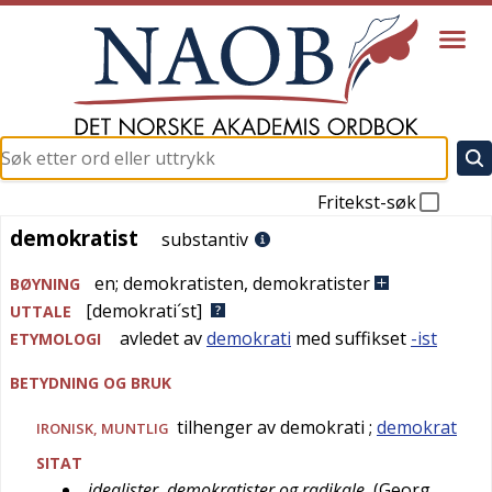
Fritekst-søk
demokratist
demokratist
substantiv
en
;
demokratisten
,
demokratister
BØYNING
[demokrati´st]
UTTALE
avledet av
demokrati
med suffikset
-ist
ETYMOLOGI
BETYDNING OG BRUK
tilhenger av demokrati
;
demokrat
IRONISK
,
MUNTLIG
SITAT
idealister, demokratister og radikale
(
Georg