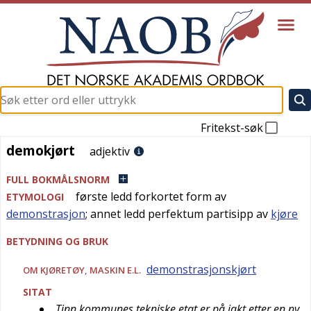
Fritekst-søk
demokjørt
demokjørt
adjektiv
FULL BOKMÅLSNORM
første ledd forkortet form av
ETYMOLOGI
demonstrasjon
; annet ledd perfektum partisipp av
kjøre
BETYDNING OG BRUK
demonstrasjonskjørt
OM KJØRETØY, MASKIN E.L.
SITAT
Tinn kommunes tekniske etat er på jakt etter en ny,