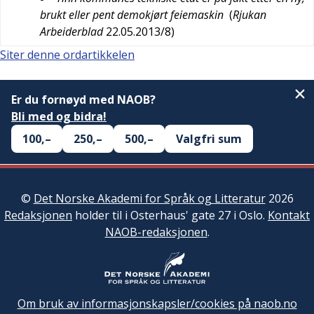
brukt eller pent demokjørt feiemaskin
(
Rjukan
Arbeiderblad
22.05.2013/8
)
Siter denne ordartikkelen
Er du fornøyd med NAOB?
Bli med og bidra!
100,–
250,–
500,–
Valgfri sum
©
Det Norske Akademi for Språk og Litteratur
2026
Redaksjonen
holder til i Osterhaus' gate 27 i Oslo.
Kontakt
NAOB-redaksjonen
.
Om bruk av informasjonskapsler/cookies på naob.no