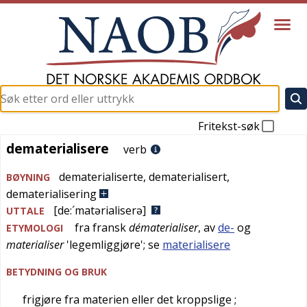
Fritekst-søk
dematerialisere
dematerialisere
verb
dematerialiserte
,
dematerialisert
,
BØYNING
dematerialisering
[de:´matərialiserə]
UTTALE
fra
fransk
dématerialiser
, av
de-
og
ETYMOLOGI
materialiser
'
legemliggjøre
'; se
materialisere
BETYDNING OG BRUK
frigjøre fra materien eller det kroppslige
;