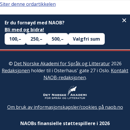
Siter denne ordartikkelen
Er du fornøyd med NAOB?
Bli med og bidra!
100,–
250,–
500,–
Valgfri sum
©
Det Norske Akademi for Språk og Litteratur
2026
Redaksjonen
holder til i Osterhaus' gate 27 i Oslo.
Kontakt
NAOB-redaksjonen
.
Om bruk av informasjonskapsler/cookies på naob.no
NAOBs finansielle støttespillere i 2026