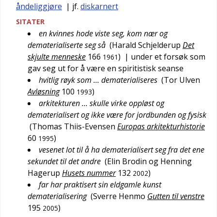
åndeliggjøre
| jf.
diskarnert
SITATER
en kvinnes hode viste seg, kom nær og
dematerialiserte seg så
(
Harald Schjelderup
Det
skjulte menneske
166
)
| under et forsøk som
1961
gav seg ut for å være en spiritistisk seanse
hvitlig røyk som … dematerialiseres
(
Tor Ulven
Avløsning
100
)
1993
arkitekturen … skulle virke oppløst og
dematerialisert og ikke være for jordbunden og fysisk
(
Thomas Thiis-Evensen
Europas arkitekturhistorie
60
)
1995
vesenet lot til å ha dematerialisert seg fra det ene
sekundet til det andre
(
Elin Brodin og Henning
Hagerup
Husets nummer
132
)
2002
far har praktisert sin eldgamle kunst
dematerialisering
(
Sverre Henmo
Gutten til venstre
195
)
2005