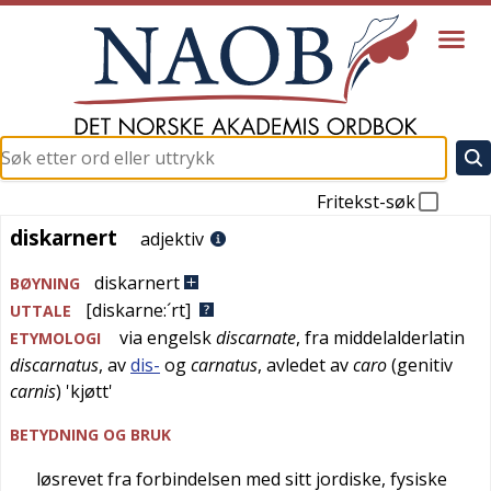
Fritekst-søk
diskarnert
diskarnert
adjektiv
diskarnert
BØYNING
[diskarne:´rt]
UTTALE
via
engelsk
discarnate
, fra
middelalderlatin
ETYMOLOGI
discarnatus
, av
dis-
og
carnatus
, avledet av
caro
(genitiv
carnis
) '
kjøtt
'
BETYDNING OG BRUK
løsrevet fra forbindelsen med sitt jordiske, fysiske