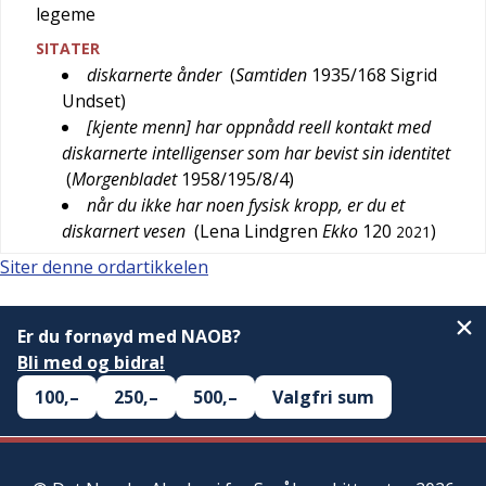
legeme
SITATER
diskarnerte ånder
(
Samtiden
1935/168
Sigrid
Undset
)
[kjente menn] har oppnådd reell kontakt med
diskarnerte intelligenser som har bevist sin identitet
(
Morgenbladet
1958/195/8/4
)
når du ikke har noen fysisk kropp, er du et
diskarnert vesen
(
Lena Lindgren
Ekko
120
)
2021
Siter denne ordartikkelen
Er du fornøyd med NAOB?
Bli med og bidra!
100,–
250,–
500,–
Valgfri sum