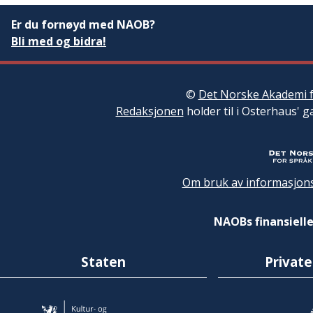
Er du fornøyd med NAOB?
Bli med og bidra!
©
Det Norske Akademi f
Redaksjonen
holder til i Osterhaus' g
Om bruk av informasjons
NAOBs finansielle
Staten
Private