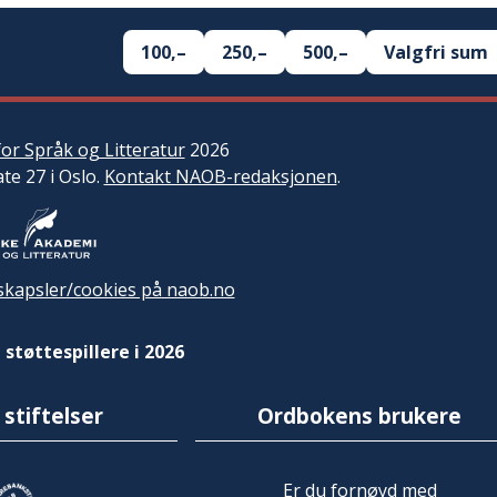
100,–
250,–
500,–
Valgfri sum
or Språk og Litteratur
2026
ate 27 i Oslo.
Kontakt NAOB-redaksjonen
.
kapsler/cookies på naob.no
 støttespillere i 2026
 stiftelser
Ordbokens brukere
Er du fornøyd med