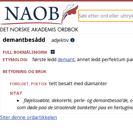
demantbesådd
demantbesådd
adjektiv
FULL BOKMÅLSNORM
første ledd
demant
, annet ledd perfektum pa
ETYMOLOGI
BETYDNING OG BRUK
tett besatt med diamanter
FORELDET
,
POETISK
SITAT
fløjelssvøbte, dekorerte, perle- og demantbesaa’de,
som døde paa de straalende banketter paa en hertugin
Siter denne ordartikkelen