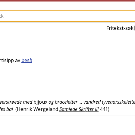
Fritekst-søk
rtisipp av
beså
 overstrøede med
bjjoux
og braceletter … vandred tyveaarsskelett
des bal
(
Henrik Wergeland
Samlede Skrifter III
441
)