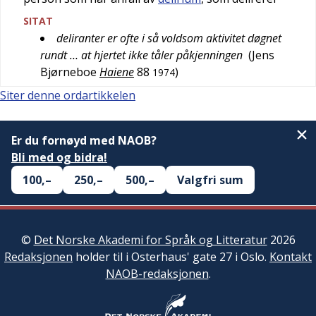
SITAT
deliranter er ofte i så voldsom aktivitet døgnet
rundt … at hjertet ikke tåler påkjenningen
(
Jens
Bjørneboe
Haiene
88
)
1974
Siter denne ordartikkelen
Er du fornøyd med NAOB?
Bli med og bidra!
100,–
250,–
500,–
Valgfri sum
©
Det Norske Akademi for Språk og Litteratur
2026
Redaksjonen
holder til i Osterhaus' gate 27 i Oslo.
Kontakt
NAOB-redaksjonen
.