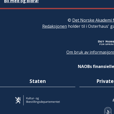
Bli med og bidra!
©
Det Norske Akademi f
Redaksjonen
holder til i Osterhaus' g
Om bruk av informasjons
NAOBs finansielle
Staten
Private