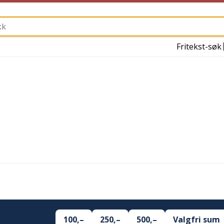
Fritekst-søk
100,–
250,–
500,–
Valgfri sum