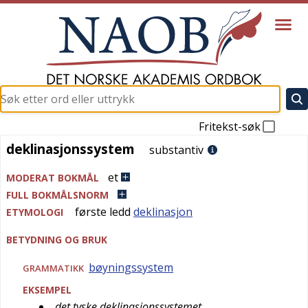
Fritekst-søk
deklinasjonssystem
deklinasjonssystem
substantiv
et
MODERAT BOKMÅL
FULL BOKMÅLSNORM
første ledd
deklinasjon
ETYMOLOGI
BETYDNING OG BRUK
bøyningssystem
GRAMMATIKK
EKSEMPEL
det tyske deklinasjonssystemet