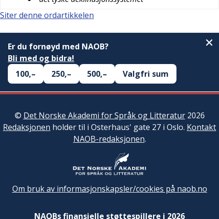
Siter denne ordartikkelen
Er du fornøyd med NAOB?
Bli med og bidra!
100,–
250,–
500,–
Valgfri sum
©
Det Norske Akademi for Språk og Litteratur
2026
Redaksjonen
holder til i Osterhaus' gate 27 i Oslo.
Kontakt
NAOB-redaksjonen
.
Om bruk av informasjonskapsler/cookies på naob.no
NAOBs finansielle støttespillere i 2026