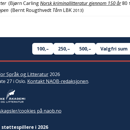
ter
(
Bjørn Carling
Norsk kriminallitteratur gjennom 150 år
80
uppen
(
Bernt Rougthvedt
Tårn
LBK
)
2013
100,–
250,–
500,–
Valgfri sum
or Språk og Litteratur
2026
ate 27 i Oslo.
Kontakt NAOB-redaksjonen
.
kapsler/cookies på naob.no
 støttespillere i 2026