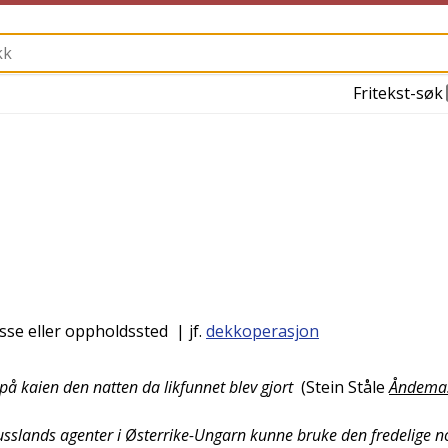
Fritekst-søk
esse eller oppholdssted
| jf.
dekkoperasjon
å kaien den natten da likfunnet blev gjort
(
Stein Ståle
Åndema
Russlands agenter i Østerrike-Ungarn kunne bruke den fredelige n