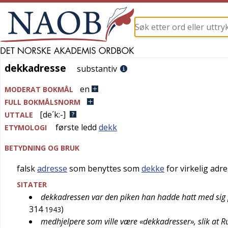
dekkadresse
dekkadresse
substantiv
en
MODERAT BOKMÅL
FULL BOKMÅLSNORM
[de´k:-]
UTTALE
første ledd
dekk
ETYMOLOGI
BETYDNING OG BRUK
falsk
adresse
som benyttes som
dekke
for virkelig adr
SITATER
dekkadressen var den piken han hadde hatt med sig p
314
)
1943
medhjelpere som ville være «dekkadresser», slik at 