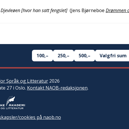
Djevleøen [hvor han satt fengslet]
(
Jens Bjørneboe
Drømmen og
100,–
250,–
500,–
Valgfri sum
or Språk og Litteratur
2026
ate 27 i Oslo.
Kontakt NAOB-redaksjonen
.
kapsler/cookies på naob.no