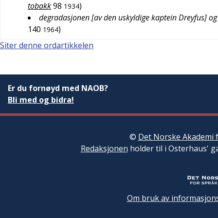
tobakk
98
)
1934
degradasjonen [av den uskyldige kaptein Dreyfus] og 
140
)
1964
Siter denne ordartikkelen
Er du fornøyd med NAOB?
Bli med og bidra!
©
Det Norske Akademi f
Redaksjonen
holder til i Osterhaus' g
Om bruk av informasjons