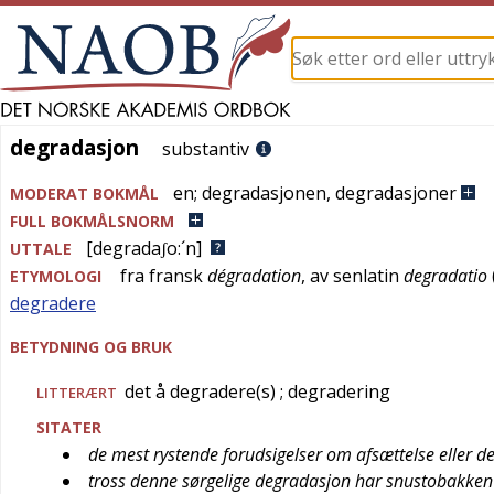
degradasjon
degradasjon
substantiv
en
;
degradasjonen
,
degradasjoner
MODERAT BOKMÅL
FULL BOKMÅLSNORM
[degradaʃo:´n]
UTTALE
fra
fransk
dégradation
, av
senlatin
degradatio
ETYMOLOGI
degradere
BETYDNING OG BRUK
det å degradere(s)
; degradering
LITTERÆRT
SITATER
de mest rystende forudsigelser om afsættelse eller d
tross denne sørgelige degradasjon har snustobakken do