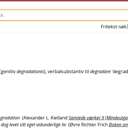
Fritekst-søk
(genitiv
degradationis
), verbalsubstantiv til
degradare
'
degrad
egradation
(
Alexander L. Kielland
Samlede værker II (Mindeutga
g levet sitt eget vidunderlige liv
(
Øvre Richter Frich
Boken o