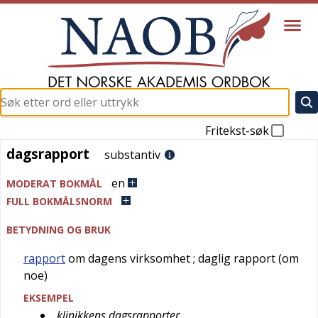
Fritekst-søk
dagsrapport
dagsrapport
substantiv
en
MODERAT BOKMÅL
FULL BOKMÅLSNORM
BETYDNING OG BRUK
rapport
om dagens virksomhet
; daglig rapport (om
noe)
EKSEMPEL
klinikkens dagsrapporter