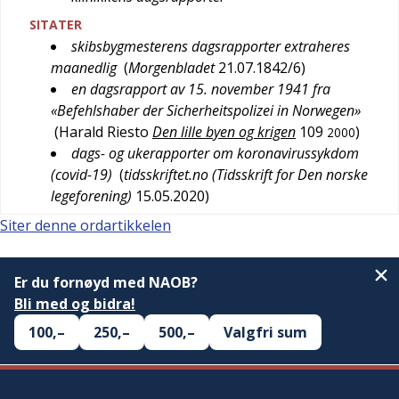
SITATER
skibsbygmesterens dagsrapporter extraheres
maanedlig
(
Morgenbladet
21.07.1842/6
)
en dagsrapport av 15. november 1941 fra
«Befehlshaber der Sicherheitspolizei in Norwegen»
(
Harald Riesto
Den lille byen og krigen
109
)
2000
dags- og ukerapporter om koronavirussykdom
(covid-19)
(
tidsskriftet.no (Tidsskrift for Den norske
legeforening)
15.05.2020
)
Siter denne ordartikkelen
Er du fornøyd med NAOB?
Bli med og bidra!
100,–
250,–
500,–
Valgfri sum