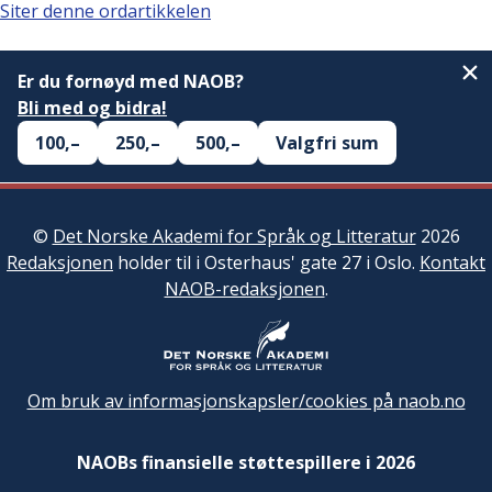
Siter denne ordartikkelen
Er du fornøyd med NAOB?
Bli med og bidra!
100,–
250,–
500,–
Valgfri sum
©
Det Norske Akademi for Språk og Litteratur
2026
Redaksjonen
holder til i Osterhaus' gate 27 i Oslo.
Kontakt
NAOB-redaksjonen
.
Om bruk av informasjonskapsler/cookies på naob.no
NAOBs finansielle støttespillere i 2026