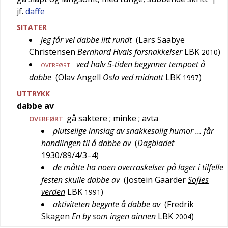
jf.
daffe
SITATER
jeg får vel dabbe litt rundt
(
Lars Saabye
Christensen
Bernhard Hvals forsnakkelser
LBK
)
2010
ved halv 5-tiden begynner tempoet å
OVERFØRT
dabbe
(
Olav Angell
Oslo ved midnatt
LBK
)
1997
UTTRYKK
dabbe av
gå saktere
; minke
; avta
OVERFØRT
plutselige innslag av snakkesalig humor … får
handlingen til å dabbe av
(
Dagbladet
1930/89/4/3–4
)
de måtte ha noen overraskelser på lager i tilfelle
festen skulle dabbe av
(
Jostein Gaarder
Sofies
verden
LBK
)
1991
aktiviteten begynte å dabbe av
(
Fredrik
Skagen
En by som ingen ainnen
LBK
)
2004