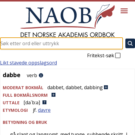
Fritekst-søk
Likt stavede oppslagsord
dabbe
dabbe
verb
dabbet
,
dabbet
,
dabbing
MODERAT BOKMÅL
FULL BOKMÅLSNORM
[da`b:ə]
UTTALE
jf.
davre
ETYMOLOGI
BETYDNING OG BRUK
gå slapt og langsomt, med tunge, subbende skritt
|