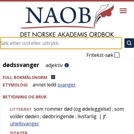
Fritekst-søk
dødssvanger
dødssvanger
adjektiv
FULL BOKMÅLSNORM
annet ledd
svanger
ETYMOLOGI
BETYDNING OG BRUK
som rommer død (og ødeleggelse)
; som
LITTERÆRT
volder døden
; dødbringende
; livsfarlig
| jf.
uhellsvanger
SITATER