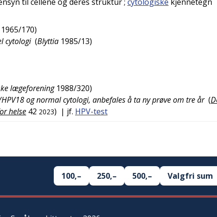
syn til cellene og deres struktur
;
cytologiske
kjennetegn
1965/170
)
l cytologi
(
Blyttia
1985/13
)
rske lægeforening
1988/320
)
/HPV18 og normal cytologi, anbefales å ta ny prøve om tre år
(
D
or helse
42
)
| jf.
HPV-test
2023
100,–
250,–
500,–
Valgfri sum