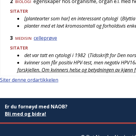
2
egenskaper hos organisme, organ e.l. med hen
BIOLOGI
SITATER
[plantearter som har] en interessant cytologi
(
Blyttia
planter med et lavt kromosomtall og forholdsvis enke
3
celleprøve
MEDISIN
SITATER
det var tatt en cytologi i 1982
(
Tidsskrift for Den no
kvinner som får positiv HPV-test, men negativ HPV16
forskjellen. Om kvinners helse og betydningen av kjønn f
Siter denne ordartikkelen
Er du fornøyd med NAOB?
Bli med og bidra!