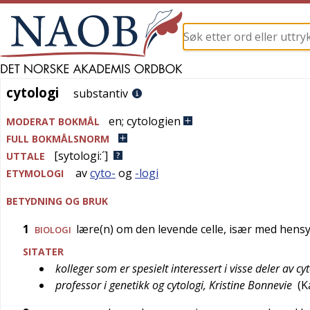
cytologi
cytologi
substantiv
en
;
cytologien
MODERAT BOKMÅL
FULL BOKMÅLSNORM
[sytologi:´]
UTTALE
av
cyto-
og
-logi
ETYMOLOGI
BETYDNING OG BRUK
1
lære(n) om den levende celle, især med hensy
BIOLOGI
SITATER
kolleger som er spesielt interessert i visse deler av cy
professor i genetikk og cytologi, Kristine Bonnevie
(
K