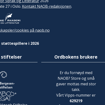
or Språk og Litteratur
2026
ate 27 i Oslo.
Kontakt NAOB-redaksjonen
.
kapsler/cookies på naob.no
 støttespillere i 2026
 stiftelser
Ordbokens brukere
Er du fornøyd med
NAOB? Store og små
gaver mottas med stor
takk.
Vårt Vipps-nummer er
629219