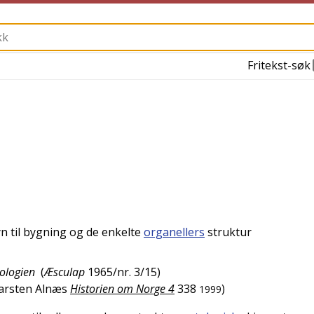
Fritekst-søk
n til bygning og de enkelte
organellers
struktur
tologien
(
Æsculap
1965/nr. 3/15
)
arsten Alnæs
Historien om Norge 4
338
)
1999