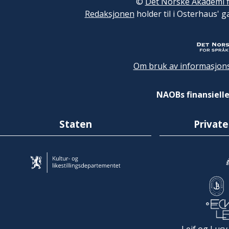
©
Det Norske Akademi f
Redaksjonen
holder til i Osterhaus' g
Om bruk av informasjons
NAOBs finansielle
Staten
Private