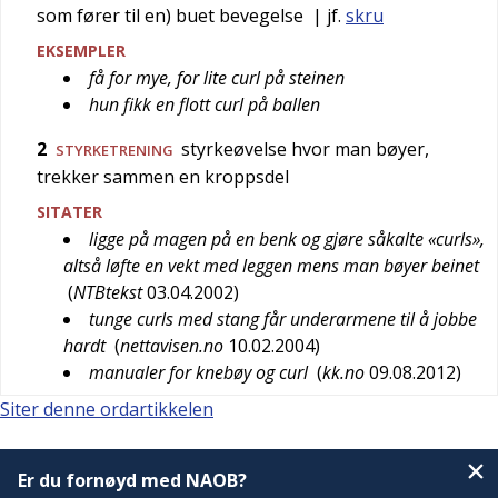
som fører til en) buet bevegelse
| jf.
skru
EKSEMPLER
få for mye, for lite curl på steinen
hun fikk en flott curl på ballen
2
styrkeøvelse hvor man bøyer,
STYRKETRENING
trekker sammen en kroppsdel
SITATER
ligge på magen på en benk og gjøre såkalte «curls»,
altså løfte en vekt med leggen mens man bøyer beinet
(
NTBtekst
03.04.2002
)
tunge curls med stang får underarmene til å jobbe
hardt
(
nettavisen.no
10.02.2004
)
manualer for knebøy og curl
(
kk.no
09.08.2012
)
Siter denne ordartikkelen
Er du fornøyd med NAOB?