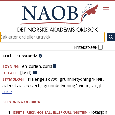
Fritekst-søk
curl
curl
substantiv
en
;
curlen
,
curls
BØYNING
[kø:rl]
UTTALE
fra
engelsk
curl
, grunnbetydning '
krøll
',
ETYMOLOGI
avledet av
curl
(verb), grunnbetydning '
tvinne, vri
'; jf.
curle
BETYDNING OG BRUK
1
(rotasjon
IDRETT
, F.EKS. HOS BALL ELLER CURLINGSTEIN