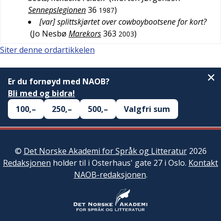
Sennepslegionen
36
)
1987
[var] splittskjørtet over cowboybootsene for kort?
(
Jo Nesbø
Marekors
363
)
2003
Siter denne ordartikkelen
Er du fornøyd med NAOB?
Bli med og bidra!
100,–
250,–
500,–
Valgfri sum
©
Det Norske Akademi for Språk og Litteratur
2026
Redaksjonen
holder til i Osterhaus' gate 27 i Oslo.
Kontakt
NAOB-redaksjonen
.