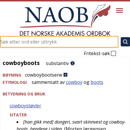
Fritekst-søk
cowboyboots
cowboyboots
substantiv
cowboybootsene
BØYNING
sammensatt av
cowboy
og
boots
ETYMOLOGI
BETYDNING OG BRUK
cowboystøvler
SITATER
[han gikk med] dongeri, svart skinnvest og cowboy-
boots, hendene i siden
(
Morten Jørgensen