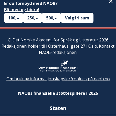
Er du fornøyd med NAOB?
Bli med og bidra!
100,–
250,–
500,–
Valgfri sum
©
Det Norske Akademi for Språk og Litteratur
2026
Redaksjonen
holder til i Osterhaus' gate 27 i Oslo.
Kontakt
NAOB-redaksjonen
.
Om bruk av informasjonskapsler/cookies på naob.no
NAOBs finansielle støttespillere i 2026
Staten