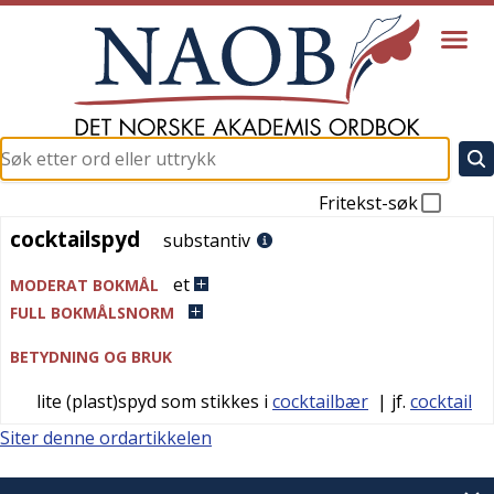
Fritekst-søk
cocktailspyd
cocktailspyd
substantiv
et
MODERAT BOKMÅL
FULL BOKMÅLSNORM
BETYDNING OG BRUK
lite (plast)spyd som stikkes i
cocktailbær
| jf.
cocktail
Siter denne ordartikkelen