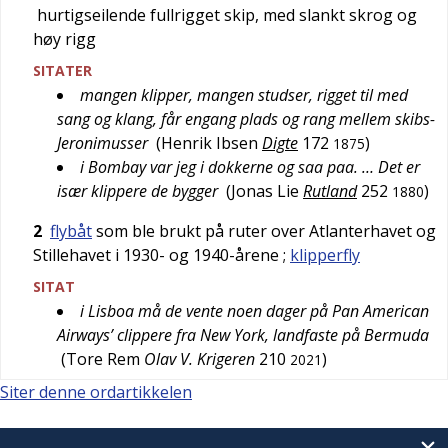
hurtigseilende fullrigget skip, med slankt skrog og
høy rigg
SITATER
mangen klipper, mangen studser, rigget til med
sang og klang, får engang plads og rang mellem skibs-
Jeronimusser
(
Henrik Ibsen
Digte
172
)
1875
i Bombay var jeg i dokkerne og saa paa. … Det er
især klippere de bygger
(
Jonas Lie
Rutland
252
)
1880
2
flybåt
som ble brukt på ruter over Atlanterhavet og
Stillehavet i 1930- og 1940-årene
;
klipperfly
SITAT
i Lisboa må de vente noen dager på Pan American
Airways’ clippere fra New York, landfaste på Bermuda
(
Tore Rem
Olav V. Krigeren
210
)
2021
Siter denne ordartikkelen