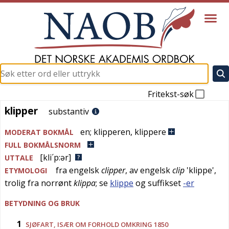
Fritekst-søk
klipper
klipper
substantiv
en
;
klipperen
,
klippere
MODERAT BOKMÅL
FULL BOKMÅLSNORM
[kli´p:ər]
UTTALE
fra
engelsk
clipper
, av
engelsk
clip
'
klippe
',
ETYMOLOGI
trolig fra
norrønt
klippa
; se
klippe
og suffikset
-er
BETYDNING OG BRUK
1
SJØFART
, ISÆR OM FORHOLD OMKRING 1850