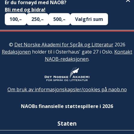
Er du fornøyd med NAOB?
Bli med og bidra!
100,–
250,–
500,–
Valgfri sum
©
Det Norske Akademi for Språk og Litteratur
2026
Redaksjonen
holder til i Osterhaus' gate 27 i Oslo.
Kontakt
NAOB-redaksjonen
.
Om bruk av informasjonskapsler/cookies på naob.no
NAOBs finansielle støttespillere i 2026
Staten