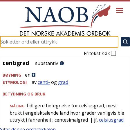
Fritekst-søk
centigrad
centigrad
substantiv
en
BØYNING
av
centi-
og
grad
ETYMOLOGI
BETYDNING OG BRUK
tidligere betegnelse for celsiusgrad, mest
MÅLING
brukt i engelsktalende land hvor grader vanligvis ble
uttrykt i fahrenheit
; centesimalgrad
| jf.
celsiusgrad
Siter denne ordartikkelen