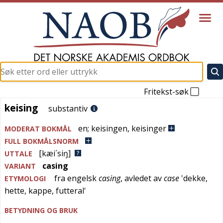
Fritekst-søk
keising
keising
substantiv
en
;
keisingen
,
keisinger
MODERAT BOKMÅL
FULL BOKMÅLSNORM
[kæi´siŋ]
UTTALE
casing
VARIANT
fra
engelsk
casing
, avledet av
case
'
dekke,
ETYMOLOGI
hette, kappe, futteral
'
BETYDNING OG BRUK