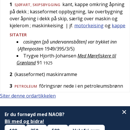
1
kant, kappe omkring åpning
SJØFART
,
SKIPSBYGGING
på dekk
; kasseformet oppbygning, lav overbygning
over åpning i dekk på skip, særlig over maskin og
kjelerom
; maskinkeising
| jf.
motorkeising
og
kappe
SITATER
casingen [på undervannsbåten] var trykket inn
(
Aftenposten
1949/395/3/5
)
Trygve Hjorth-Johansen
Med Mørefiskere til
Grønland
91
1925
2
(kasseformet) maskinramme
3
fôringsrør nede i en petroleumsbrønn
PETROLEUM
Siter denne ordartikkelen
Er du fornøyd med NAOB?
Bli med og bidra!