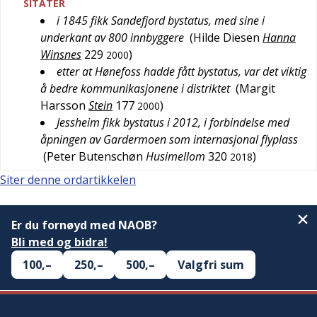
SITATER
i 1845 fikk Sandefjord bystatus, med sine i
underkant av 800 innbyggere
(
Hilde Diesen
Hanna
Winsnes
229
)
2000
etter at Hønefoss hadde fått bystatus, var det viktig
å bedre kommunikasjonene i distriktet
(
Margit
Harsson
Stein
177
)
2000
Jessheim fikk bystatus i 2012, i forbindelse med
åpningen av Gardermoen som internasjonal flyplass
(
Peter Butenschøn
Husimellom
320
)
2018
Siter denne ordartikkelen
Er du fornøyd med NAOB?
Bli med og bidra!
100,–
250,–
500,–
Valgfri sum