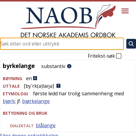
Fritekst-søk
byrkelange
byrkelange
substantiv
en
BØYNING
[by`rk(ə)laŋə]
UTTALE
første ledd har trolig sammenheng med
ETYMOLOGI
bjørk
; jf.
bjørkelange
BETYDNING OG BRUK
blålange
DIALEKTALT
Siter denne ordartikkelen