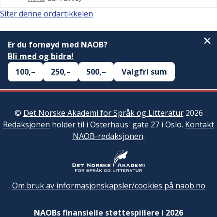
Siter denne ordartikkelen
Er du fornøyd med NAOB?
Bli med og bidra!
100,–
250,–
500,–
Valgfri sum
©
Det Norske Akademi for Språk og Litteratur
2026
Redaksjonen
holder til i Osterhaus' gate 27 i Oslo.
Kontakt
NAOB-redaksjonen
.
Om bruk av informasjonskapsler/cookies på naob.no
NAOBs finansielle støttespillere i 2026