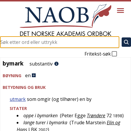
Fritekst-søk
bymark
bymark
substantiv
en
BØYNING
BETYDNING OG BRUK
utmark
som omgir (og tilhører) en by
SITATER
oppe i bymarken
(
Peter Egge
Trøndere
72
)
1898
lange turer i bymarka
(
Trude Marstein
Elin og
Hans
LBK
)
2002