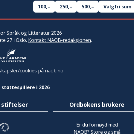
100,–
250,–
500,–
Valgfri sum
or Språk og Litteratur
2026
ate 27 i Oslo.
Kontakt NAOB-redaksjonen
.
kapsler/cookies på naob.no
 støttespillere i 2026
 stiftelser
Ordbokens brukere
Er du fornøyd med
NAOB? Store og små