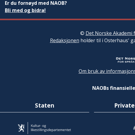
Er du fornøyd med NAOB?
Bli med og bidra!
©
Det Norske Akademi f
Redaksjonen
holder til i Osterhaus' g
Om bruk av informasjons
NAOBs finansielle
Staten
Private