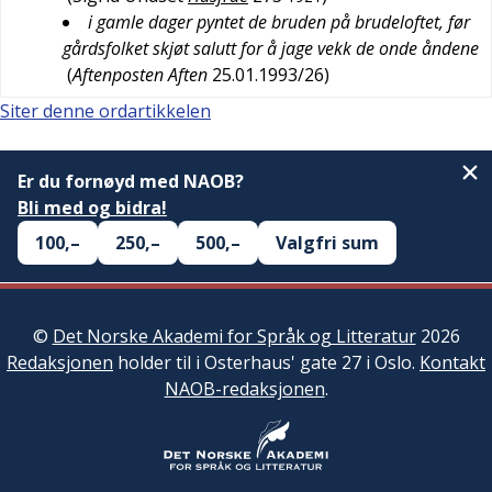
i gamle dager pyntet de bruden på brudeloftet, før
gårdsfolket skjøt salutt for å jage vekk de onde åndene
(
Aftenposten Aften
25.01.1993/26
)
Siter denne ordartikkelen
Er du fornøyd med NAOB?
Bli med og bidra!
100,–
250,–
500,–
Valgfri sum
©
Det Norske Akademi for Språk og Litteratur
2026
Redaksjonen
holder til i Osterhaus' gate 27 i Oslo.
Kontakt
NAOB-redaksjonen
.