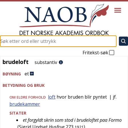
Fritekst-søk
brudeloft
brudeloft
substantiv
et
BØYNING
BETYDNING OG BRUK
loft
hvor bruden blir pyntet
| jf.
OM ELDRE FORHOLD
brudekammer
SITATER
et forgyldt skrin som stod i brudeloftet paa Formo
(
Sigrid Undset
Husfrue
273
)
1921