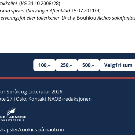
rokkolini
(
VG
31.10.2008/28
)
n kan spises
(
Stavanger Aftenblad
15.07.2011/9
)
rveringsfat eller tallerkener
(
Aicha Bouhlou
Aichas salatfantas
100,–
250,–
500,–
Valgfri sum
or Språk og Litteratur
2026
ate 27 i Oslo.
Kontakt NAOB-redaksjonen
.
kapsler/cookies på naob.no