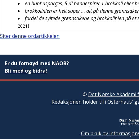
en bunt asparges, 5 dl bønnespirer,1 brokkoli eller b
brokkolinien er helt super … alt på denne grønnsake
fordel de syltede grønnsakene og brokkolinien på et se
)
2021
Siter denne ordartikkelen
Er du fornøyd med NAOB?
Bli med og bidra!
©
Det Norske Akademi f
Redaksjonen
holder til i Osterhaus' g
Om bruk av informasjons