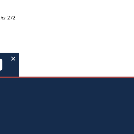
ier
272