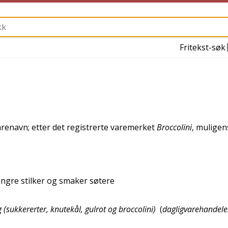
Fritekst-søk
enavn; etter det registrerte varemerket
Broccolini
, muligen
engre stilker og smaker søtere
sukkererter, knutekål, gulrot og broccolini)
(
dagligvarehandele