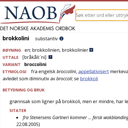
brokkolini
brokkolini
substantiv
en
;
brokkolinien
,
brokkolinier
BØYNING
[bråkåli:´ni]
UTTALE
broccolini
VARIANT
fra
engelsk
broccolini
,
appellativisert
merkevar
ETYMOLOGI
avledet som diminutiv av
broccoli
; se
brokkoli
BETYDNING OG BRUK
grønnsak som ligner på brokkoli, men er mindre, har l
SITATER
fra Stenersens Gartneri kommer … fersk wokblanding (
22.08.2005
)